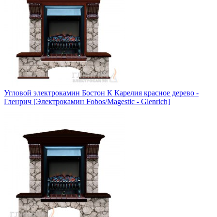
Угловой электрокамин Бостон К Карелия красное дерево -
Гленрич [Электрокамин Fobos/Magestic - Glenrich]