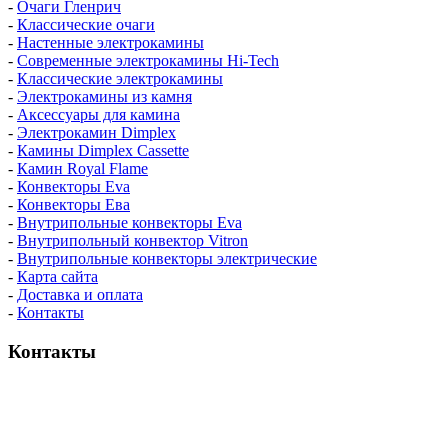
-
Очаги Гленрич
-
Классические очаги
-
Настенные электрокамины
-
Современные электрокамины Hi-Tech
-
Классические электрокамины
-
Электрокамины из камня
-
Аксессуары для камина
-
Электрокамин Dimplex
-
Камины Dimplex Cassette
-
Камин Royal Flame
-
Конвекторы Eva
-
Конвекторы Ева
-
Внутрипольные конвекторы Eva
-
Внутрипольный конвектор Vitron
-
Внутрипольные конвекторы электрические
-
Карта сайта
-
Доставка и оплата
-
Контакты
Контакты
пн-пт / 9:00-21:00
сб-вс / 9:00-18:00