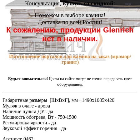
Консультация,
купить со скидкой
:
Поможем в выборе камина!
Доставка по всей России!
К сожалению, продукции Glenrich
нет в наличии.
Изготовление порталов для камина на заказ (мрамор/
гранит)
Будьте внимательны!
Цвета на сайте могут не точно передавать цвет
оборудования.
Габаритные размеры [ШxВxГ], мм - 1490x1085x420
Муляж в очаге - дрова
Наличие пульта ДУ - да
Мощность обогрева, Вт - 750-1500
Регулировка яркости - да
Звуковой эффект горения - да
Артикул: 0462