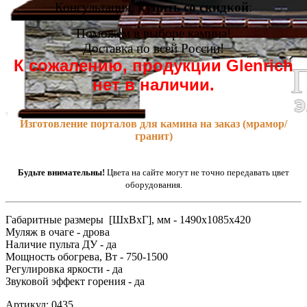
Консультация,
купить со скидкой
:
Поможем в выборе камина!
Доставка по всей России!
К сожалению, продукции Glenrich
нет в наличии.
Изготовление порталов для камина на заказ (мрамор/
гранит)
Будьте внимательны!
Цвета на сайте могут не точно передавать цвет
оборудования.
Габаритные размеры [ШxВxГ], мм - 1490x1085x420
Муляж в очаге - дрова
Наличие пульта ДУ - да
Мощность обогрева, Вт - 750-1500
Регулировка яркости - да
Звуковой эффект горения - да
Артикул: 0435