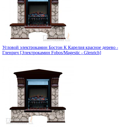
Угловой электрокамин Бостон К Карелия красное дерево -
Гленрич [Электрокамин Fobos/Magestic - Glenrich]