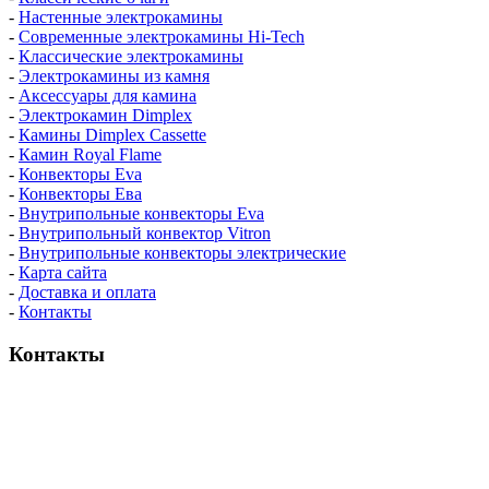
-
Настенные электрокамины
-
Современные электрокамины Hi-Tech
-
Классические электрокамины
-
Электрокамины из камня
-
Аксессуары для камина
-
Электрокамин Dimplex
-
Камины Dimplex Cassette
-
Камин Royal Flame
-
Конвекторы Eva
-
Конвекторы Ева
-
Внутрипольные конвекторы Eva
-
Внутрипольный конвектор Vitron
-
Внутрипольные конвекторы электрические
-
Карта сайта
-
Доставка и оплата
-
Контакты
Контакты
пн-пт / 9:00-21:00
сб-вс / 9:00-18:00