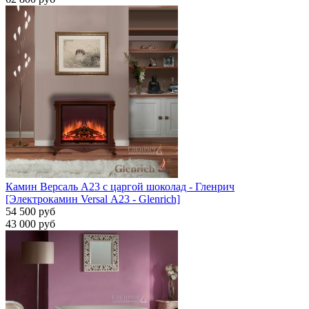
Камин Версаль A23 с царгой шоколад - Гленрич
[Электрокамин Versal А23 - Glenrich]
54 500 руб
43 000 руб