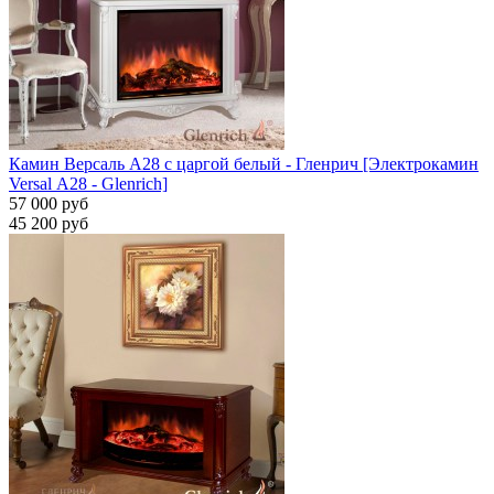
Камин Версаль A28 с царгой белый - Гленрич [Электрокамин
Versal А28 - Glenrich]
57 000 руб
45 200 руб