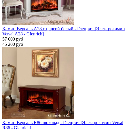
Камин Версаль A28 с царгой белый - Гленрич [Электрокамин
Versal А28 - Glenrich]
57 000 руб
45 200 руб
Камин Версаль R86 шоколад - Гленрич [Электрокамин Versal
R86 - Glenrich]