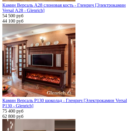
Камин Версаль A28 слоновая кость - Гленрич [Электрокамин
Versal А28 - Glenrich]
54 500 руб
44 100 руб
Камин Версаль P130 шоколад - Гленрич [Электрокамин Versal
P130 - Glenrich]
75 400 руб
62 800 руб