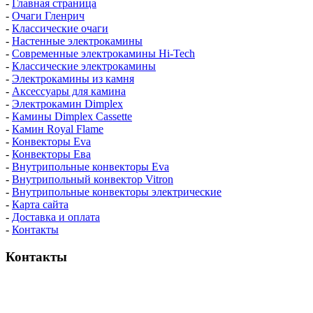
-
Главная страница
-
Очаги Гленрич
-
Классические очаги
-
Настенные электрокамины
-
Современные электрокамины Hi-Tech
-
Классические электрокамины
-
Электрокамины из камня
-
Аксессуары для камина
-
Электрокамин Dimplex
-
Камины Dimplex Cassette
-
Камин Royal Flame
-
Конвекторы Eva
-
Конвекторы Ева
-
Внутрипольные конвекторы Eva
-
Внутрипольный конвектор Vitron
-
Внутрипольные конвекторы электрические
-
Карта сайта
-
Доставка и оплата
-
Контакты
Контакты
пн-пт / 9:00-21:00
сб-вс / 9:00-18:00