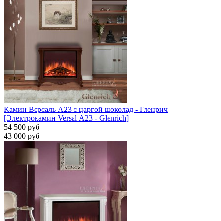
Камин Версаль A23 с царгой шоколад - Гленрич
[Электрокамин Versal А23 - Glenrich]
54 500 руб
43 000 руб