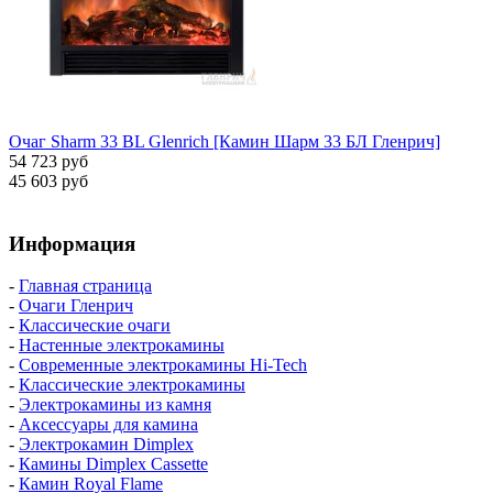
Очаг Sharm 33 BL Glenrich [Камин Шарм 33 БЛ Гленрич]
54 723 руб
45 603 руб
Информация
-
Главная страница
-
Очаги Гленрич
-
Классические очаги
-
Настенные электрокамины
-
Современные электрокамины Hi-Tech
-
Классические электрокамины
-
Электрокамины из камня
-
Аксессуары для камина
-
Электрокамин Dimplex
-
Камины Dimplex Cassette
-
Камин Royal Flame