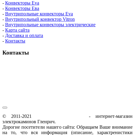
-
Конвекторы Eva
-
Конвекторы Ева
-
Внутрипольные конвекторы Eva
-
Внутрипольный конвектор Vitron
-
Внутрипольные конвекторы электрические
-
Карта сайта
-
Доставка и оплата
-
Контакты
Контакты
пн-пт / 9:00-21:00
сб-вс / 9:00-18:00
© 2011-2021
glenrich-elektrokamin.ru
- интернет-магазин
электрокаминов Гленрич.
Дорогие посетители нашего сайта: Обращаем Ваше внимание
на то, что вся информация (описание, характренистики