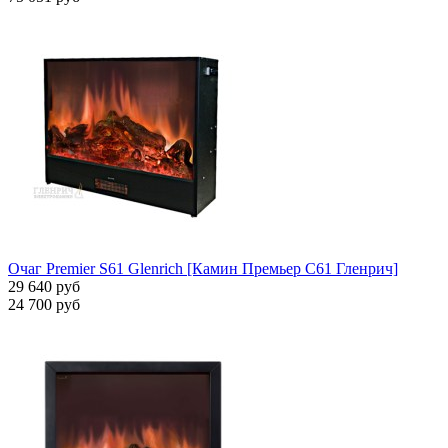
Очаг Premier S61 Glenrich [Камин Премьер С61 Гленрич]
29 640 руб
24 700 руб