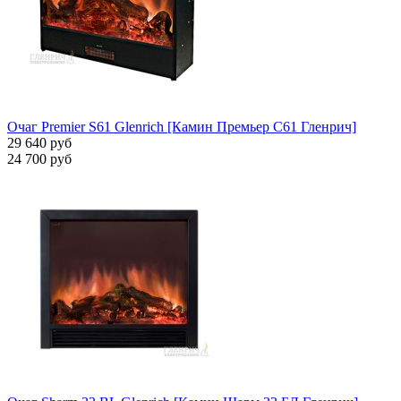
Очаг Premier S61 Glenrich [Камин Премьер С61 Гленрич]
29 640 руб
24 700 руб