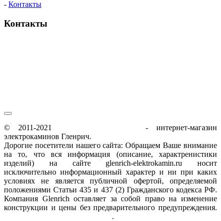
-
Контакты
Контакты
пн-пт / 9:00-21:00
сб-вс / 9:00-18:00
© 2011-2021
glenrich-elektrokamin.ru
- интернет-магазин
электрокаминов Гленрич.
Дорогие посетители нашего сайта: Обращаем Ваше внимание
на то, что вся информация (описание, характренистики
изделий) на сайте glenrich-elektrokamin.ru носит
исключительно информационный характер и ни при каких
условиях не является публичной офертой, определяемой
положениями Статьи 435 и 437 (2) Гражданского кодекса РФ.
Компания Glenrich оставляет за собой право на изменение
конструкции и цены без предварительного предупреждения.
Пользовательское соглашение
.