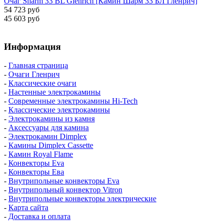
Очаг Sharm 33 BL Glenrich [Камин Шарм 33 БЛ Гленрич]
54 723 руб
45 603 руб
Информация
-
Главная страница
-
Очаги Гленрич
-
Классические очаги
-
Настенные электрокамины
-
Современные электрокамины Hi-Tech
-
Классические электрокамины
-
Электрокамины из камня
-
Аксессуары для камина
-
Электрокамин Dimplex
-
Камины Dimplex Cassette
-
Камин Royal Flame
-
Конвекторы Eva
-
Конвекторы Ева
-
Внутрипольные конвекторы Eva
-
Внутрипольный конвектор Vitron
-
Внутрипольные конвекторы электрические
-
Карта сайта
-
Доставка и оплата