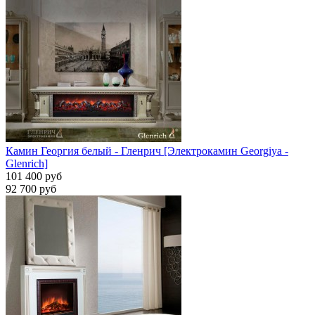
Камин Георгия белый - Гленрич [Электрокамин Georgiya -
Glenrich]
101 400 руб
92 700 руб