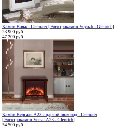
Камин Вояж - Гленрич [Электрокамин Voyazh - Glenrich]
53 900 руб
47 200 руб
Камин Версаль A23 с царгой шоколад - Гленрич
[Электрокамин Versal А23 - Glenrich]
54 500 руб