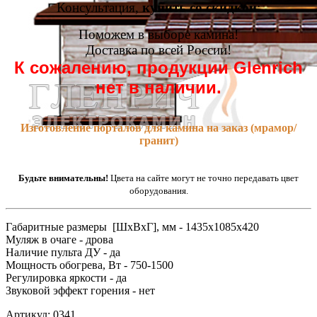
Консультация,
купить со скидкой
:
Поможем в выборе камина!
Доставка по всей России!
К сожалению, продукции Glenrich
нет в наличии.
Изготовление порталов для камина на заказ (мрамор/
гранит)
Будьте внимательны!
Цвета на сайте могут не точно передавать цвет
оборудования.
Габаритные размеры [ШxВxГ], мм - 1435x1085x420
Муляж в очаге - дрова
Наличие пульта ДУ - да
Мощность обогрева, Вт - 750-1500
Регулировка яркости - да
Звуковой эффект горения - нет
Артикул: 0341