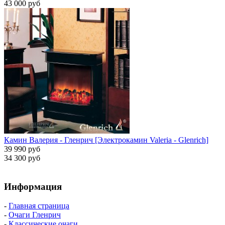
43 000 руб
Камин Валерия - Гленрич [Электрокамин Valeria - Glenrich]
39 990 руб
34 300 руб
Информация
-
Главная страница
-
Очаги Гленрич
-
Классические очаги