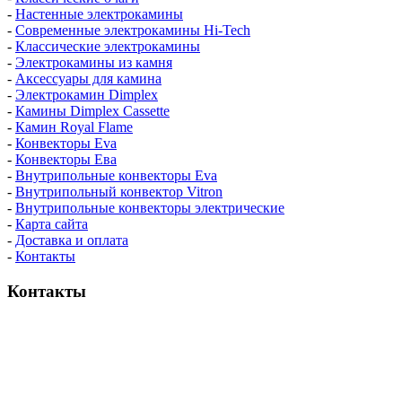
-
Настенные электрокамины
-
Современные электрокамины Hi-Tech
-
Классические электрокамины
-
Электрокамины из камня
-
Аксессуары для камина
-
Электрокамин Dimplex
-
Камины Dimplex Cassette
-
Камин Royal Flame
-
Конвекторы Eva
-
Конвекторы Ева
-
Внутрипольные конвекторы Eva
-
Внутрипольный конвектор Vitron
-
Внутрипольные конвекторы электрические
-
Карта сайта
-
Доставка и оплата
-
Контакты
Контакты
пн-пт / 9:00-21:00
сб-вс / 9:00-18:00