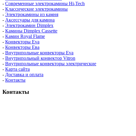
-
Современные электрокамины Hi-Tech
-
Классические электрокамины
-
Электрокамины из камня
-
Аксессуары для камина
-
Электрокамин Dimplex
-
Камины Dimplex Cassette
-
Камин Royal Flame
-
Конвекторы Eva
-
Конвекторы Ева
-
Внутрипольные конвекторы Eva
-
Внутрипольный конвектор Vitron
-
Внутрипольные конвекторы электрические
-
Карта сайта
-
Доставка и оплата
-
Контакты
Контакты
пн-пт / 9:00-21:00
сб-вс / 9:00-18:00