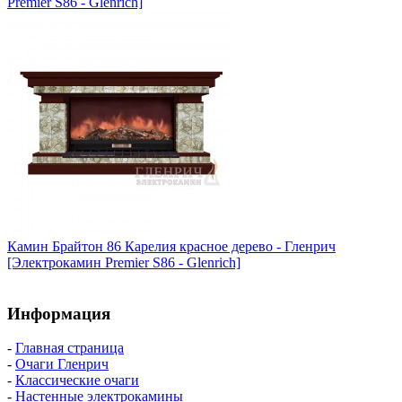
Premier S86 - Glenrich]
Камин Брайтон 86 Карелия красное дерево - Гленрич
[Электрокамин Premier S86 - Glenrich]
Информация
-
Главная страница
-
Очаги Гленрич
-
Классические очаги
-
Настенные электрокамины