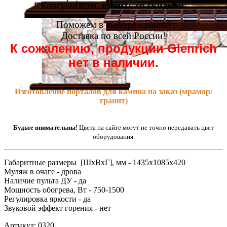
Консультация,
купить со скидкой
:
Поможем в выборе камина!
Доставка по всей России!
К сожалению, продукции Glenrich
нет в наличии.
Изготовление порталов для камина на заказ (мрамор/
гранит)
Будьте внимательны!
Цвета на сайте могут не точно передавать цвет
оборудования.
Габаритные размеры [ШxВxГ], мм - 1435x1085x420
Муляж в очаге - дрова
Наличие пульта ДУ - да
Мощность обогрева, Вт - 750-1500
Регулировка яркости - да
Звуковой эффект горения - нет
Артикул: 0320