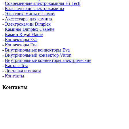
-
Современные электрокамины Hi-Tech
-
Классические электрокамины
-
Электрокамины из камня
-
Аксессуары для камина
-
Электрокамин Dimplex
-
Камины Dimplex Cassette
-
Камин Royal Flame
-
Конвекторы Eva
-
Конвекторы Ева
-
Внутрипольные конвекторы Eva
-
Внутрипольный конвектор Vitron
-
Внутрипольные конвекторы электрические
-
Карта сайта
-
Доставка и оплата
-
Контакты
Контакты
пн-пт / 9:00-21:00
сб-вс / 9:00-18:00