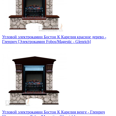
Угловой электрокамин Бостон К Карелия красное дерево -
Гленрич [Электрокамин Fobos/Magestic - Glenrich]
Угловой электрокамин Бостон К Карелия венге - Гленрич