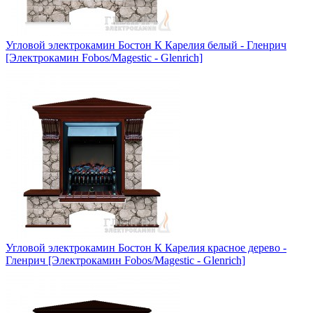
Угловой электрокамин Бостон К Карелия белый - Гленрич
[Электрокамин Fobos/Magestic - Glenrich]
Угловой электрокамин Бостон К Карелия красное дерево -
Гленрич [Электрокамин Fobos/Magestic - Glenrich]