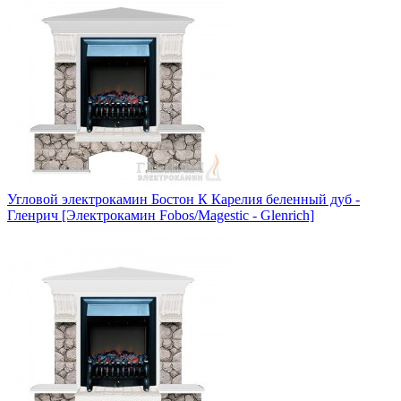
Угловой электрокамин Бостон К Карелия беленный дуб -
Гленрич [Электрокамин Fobos/Magestic - Glenrich]