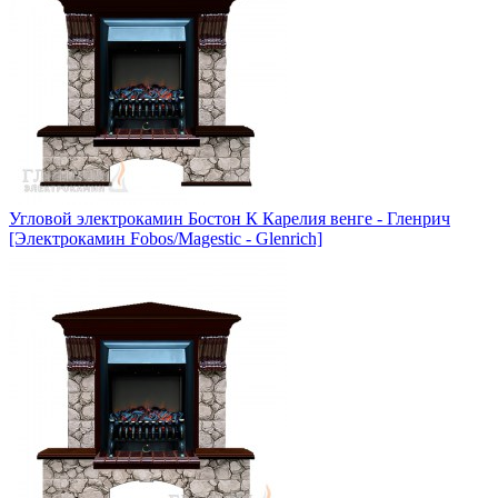
Угловой электрокамин Бостон К Карелия венге - Гленрич
[Электрокамин Fobos/Magestic - Glenrich]