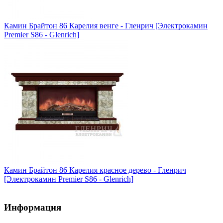
Камин Брайтон 86 Карелия венге - Гленрич [Электрокамин
Premier S86 - Glenrich]
Камин Брайтон 86 Карелия красное дерево - Гленрич
[Электрокамин Premier S86 - Glenrich]
Информация