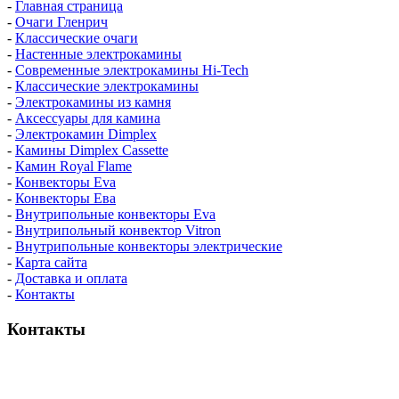
-
Главная страница
-
Очаги Гленрич
-
Классические очаги
-
Настенные электрокамины
-
Современные электрокамины Hi-Tech
-
Классические электрокамины
-
Электрокамины из камня
-
Аксессуары для камина
-
Электрокамин Dimplex
-
Камины Dimplex Cassette
-
Камин Royal Flame
-
Конвекторы Eva
-
Конвекторы Ева
-
Внутрипольные конвекторы Eva
-
Внутрипольный конвектор Vitron
-
Внутрипольные конвекторы электрические
-
Карта сайта
-
Доставка и оплата
-
Контакты
Контакты
пн-пт / 9:00-21:00
сб-вс / 9:00-18:00