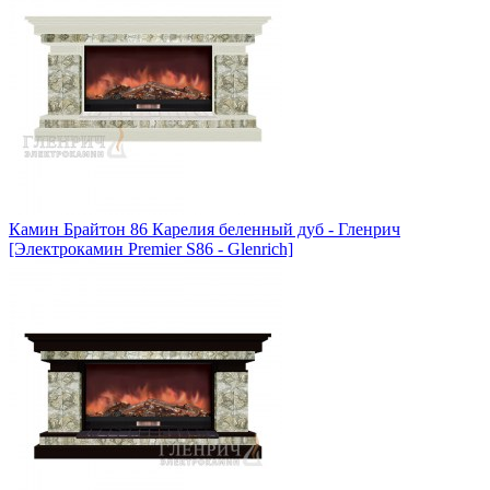
Камин Брайтон 86 Карелия беленный дуб - Гленрич
[Электрокамин Premier S86 - Glenrich]