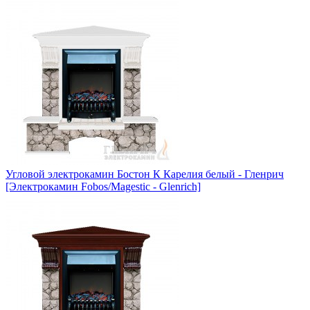
Угловой электрокамин Бостон К Карелия белый - Гленрич
[Электрокамин Fobos/Magestic - Glenrich]