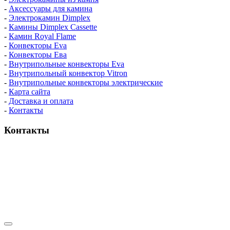
-
Аксессуары для камина
-
Электрокамин Dimplex
-
Камины Dimplex Cassette
-
Камин Royal Flame
-
Конвекторы Eva
-
Конвекторы Ева
-
Внутрипольные конвекторы Eva
-
Внутрипольный конвектор Vitron
-
Внутрипольные конвекторы электрические
-
Карта сайта
-
Доставка и оплата
-
Контакты
Контакты
пн-пт / 9:00-21:00
сб-вс / 9:00-18:00