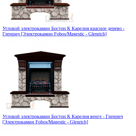
Угловой электрокамин Бостон К Карелия красное дерево -
Гленрич [Электрокамин Fobos/Magestic - Glenrich]
Угловой электрокамин Бостон К Карелия венге - Гленрич
[Электрокамин Fobos/Magestic - Glenrich]