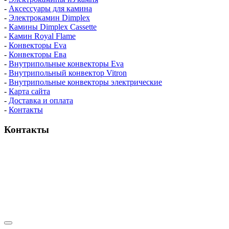
-
Аксессуары для камина
-
Электрокамин Dimplex
-
Камины Dimplex Cassette
-
Камин Royal Flame
-
Конвекторы Eva
-
Конвекторы Ева
-
Внутрипольные конвекторы Eva
-
Внутрипольный конвектор Vitron
-
Внутрипольные конвекторы электрические
-
Карта сайта
-
Доставка и оплата
-
Контакты
Контакты
пн-пт / 9:00-21:00
сб-вс / 9:00-18:00