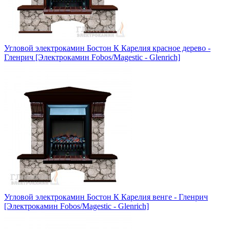
Угловой электрокамин Бостон К Карелия красное дерево -
Гленрич [Электрокамин Fobos/Magestic - Glenrich]
Угловой электрокамин Бостон К Карелия венге - Гленрич
[Электрокамин Fobos/Magestic - Glenrich]