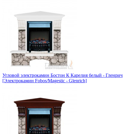
Угловой электрокамин Бостон К Карелия белый - Гленрич
[Электрокамин Fobos/Magestic - Glenrich]