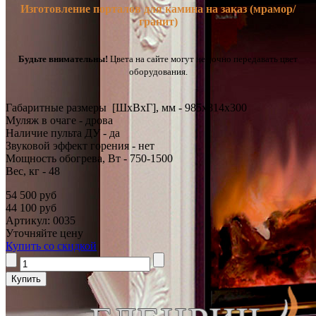
Изготовление порталов для камина на заказ (мрамор/
гранит)
Будьте внимательны!
Цвета на сайте могут не точно передавать цвет
оборудования.
Габаритные размеры [ШxВxГ], мм - 985x814x300
Муляж в очаге - дрова
Наличие пульта ДУ - да
Звуковой эффект горения - нет
Мощность обогрева, Вт - 750-1500
Вес, кг - 48
54 500 руб
44 100 руб
Артикул: 0035
Уточняйте цену
Купить со скидкой