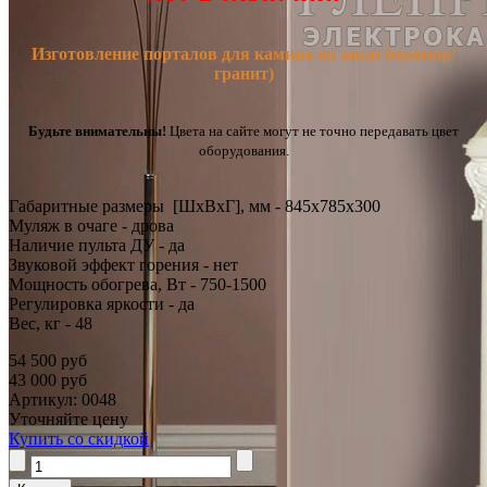
Изготовление порталов для камина на заказ (мрамор/
гранит)
Будьте внимательны!
Цвета на сайте могут не точно передавать цвет
оборудования.
Габаритные размеры [ШxВxГ], мм - 845x785x300
Муляж в очаге - дрова
Наличие пульта ДУ - да
Звуковой эффект горения - нет
Мощность обогрева, Вт - 750-1500
Регулировка яркости - да
Вес, кг - 48
54 500 руб
43 000 руб
Артикул: 0048
Уточняйте цену
Купить со скидкой