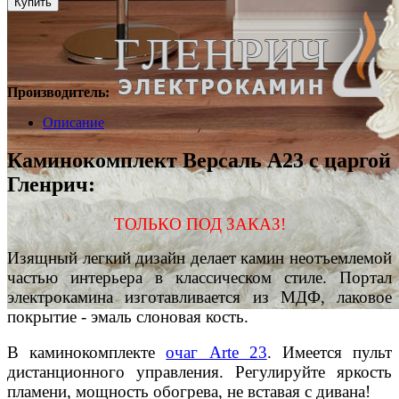
Производитель:
Описание
Каминокомплект Версаль A23 с царгой
Гленрич:
ТОЛЬКО ПОД ЗАКАЗ!
Изящный легкий дизайн делает камин неотъемлемой
частью интерьера в классическом стиле. Портал
электрокамина изготавливается из МДФ, лаковое
покрытие - эмаль слоновая кость.
В каминокомплекте
очаг Arte 23
. Имеется пульт
дистанционного управления. Регулируйте яркость
пламени, мощность обогрева, не вставая с дивана!