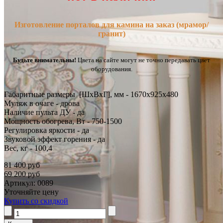
Изготовление порталов для камина на заказ (мрамор/
гранит)
Будьте внимательны!
Цвета на сайте могут не точно передавать цвет
оборудования.
Габаритные размеры [ШxВxГ], мм - 1670x925x480
Муляж в очаге - дрова
Наличие пульта ДУ - да
Мощность обогрева, Вт - 750-1500
Регулировка яркости - да
Звуковой эффект горения - да
Вес, кг - 100,4
81 400 руб
69 200 руб
Артикул: 0089
Уточняйте цену
Купить со скидкой