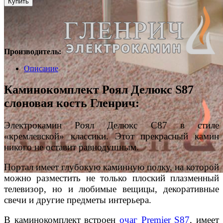
Производитель:
Описание
Каминокомплект Роял Делюкс S87
слоновая кость Гленрич:
Электрокамин Роял Делюкс С87 в стиле
«кремлевской» классики. Этот прекрасный камин
никого не оставит равнодушным.
Портал имеет глубокую каминную полку, на которой
можно разместить не только плоский плазменный
телевизор, но и любимые вещицы, декоративные
свечи и другие предметы интерьера.
В каминокомплект встроен
очаг Premier S87
, имеет